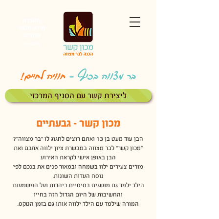
לחוברת
מידע מלאה
להורים
הקליקו כאן
בר מצווה בכיף
-
חוויה לחיים!
ליצירת קשר עם הסניף המרכזי
מכון קשר - גבעתיים
הבן עוד מעט בן 13 ואתם רוצים לחגוג לו "בר מצווה"?
"מכון קשר" לבר מצווה במבשרת ציון ילווה אתכם ואת
הבן באופן אישי לקראת האירוע
מורים צעירים ילוו בשמחה ובמאור פנים
את בנכם לפי
נוסח העדות השונות.
הילד ילמד גם מושגים בסיסיים ביהדות ועל המשמעות
והחשיבות של היום הגדול הזה בחייו
המורה שילמד עם הילד ילווה אותו גם בזמן הטקס.