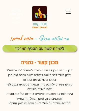
לחוברת
מידע מלאה
להורים
הקליקו כאן
בר מצווה בכיף
-
חוויה לחיים!
ליצירת קשר עם הסניף המרכזי
מכון קשר - נתניה
הבן עוד מעט בן 13 ואתם רוצים לחגוג לו "בר מצווה"?
"מכון קשר" לבר מצווה בנתניה ילווה אתכם ואת הבן
באופן אישי לקראת האירוע
מורים צעירים ילוו בשמחה ובמאור פנים
את בנכם לפי
נוסח העדות השונות.
הילד ילמד גם מושגים בסיסיים ביהדות ועל המשמעות
והחשיבות של היום הגדול הזה בחייו
המורה שילמד עם הילד ילווה אותו גם בזמן הטקס.