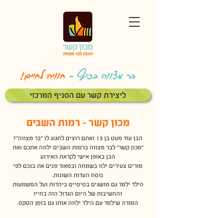
לחוברת
מידע מלאה
להורים
הקליקו כאן
בר מצווה בכיף
-
חוויה לחיים!
ליצירת קשר עם הסניף המרכזי
מכון קשר - רמות השבים
הבן עוד מעט בן 13 ואתם רוצים לחגוג לו "בר מצווה"?
"מכון קשר" לבר מצווה ברמות השבים ילווה אתכם ואת
הבן באופן אישי לקראת האירוע
מורים צעירים ילוו בשמחה ובמאור פנים
את בנכם לפי
נוסח העדות השונות.
הילד ילמד גם מושגים בסיסיים ביהדות ועל המשמעות
והחשיבות של היום הגדול הזה בחייו
המורה שילמד עם הילד ילווה אותו גם בזמן הטקס.